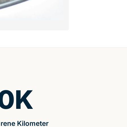
0
K
rene Kilometer