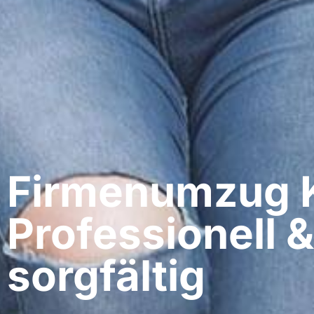
Firmenumzug K
Professionell &
sorgfältig