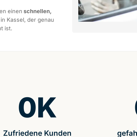
nen einen
schnellen,
in Kassel, der genau
 ist.
0
K
Zufriedene Kunden
gefah