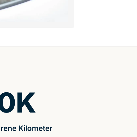
0
K
rene Kilometer