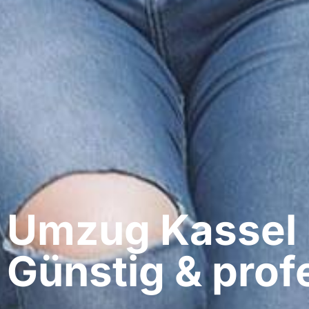
Umzug Kassel​
Günstig & profe