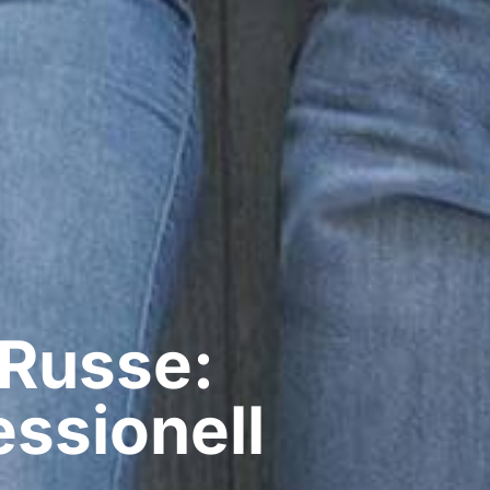
 Russe:
ssionell​