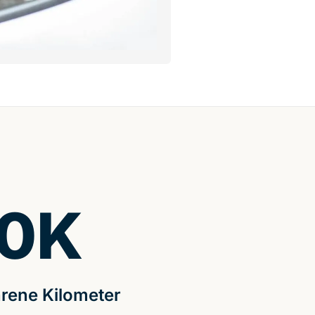
0
K
rene Kilometer