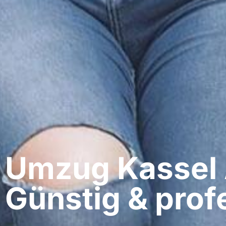
Umzug Kassel​ 
Günstig & profe