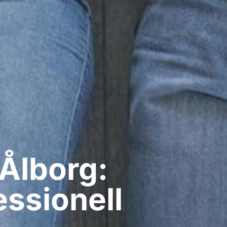
Ålborg:
ssionell​