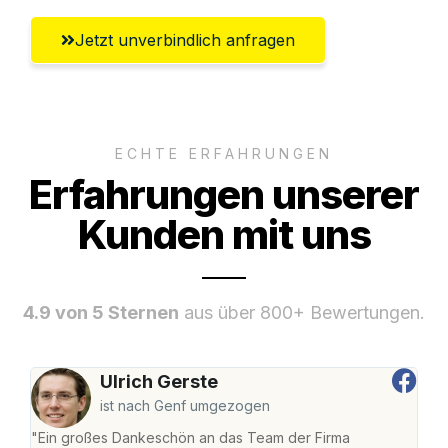
Jetzt unverbindlich anfragen
ECHTE ERFAHRUNGEN
Erfahrungen unserer
Kunden mit uns
4.9 von 5 Sternen
aus über 800+ Bewertungen.
Ulrich Gerste
ist nach Genf umgezogen
"Ein großes Dankeschön an das Team der Firma
"Die