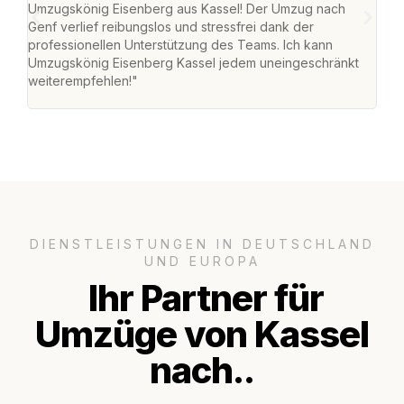
Umzugskönig Eisenberg aus Kassel! Der Umzug nach
mei
Genf verlief reibungslos und stressfrei dank der
Team
professionellen Unterstützung des Teams. Ich kann
habe
Umzugskönig Eisenberg Kassel jedem uneingeschränkt
an m
weiterempfehlen!"
groß
DIENSTLEISTUNGEN IN DEUTSCHLAND
UND EUROPA
Ihr Partner für
Umzüge von Kassel
nach..