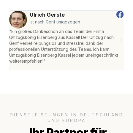
Ulrich Gerste
ist nach Genf umgezogen
"Ein großes Dankeschön an das Team der Firma
"Die
Umzugskönig Eisenberg aus Kassel! Der Umzug nach
mei
Genf verlief reibungslos und stressfrei dank der
Team
professionellen Unterstützung des Teams. Ich kann
habe
Umzugskönig Eisenberg Kassel jedem uneingeschränkt
an m
weiterempfehlen!"
groß
DIENSTLEISTUNGEN IN DEUTSCHLAND
UND EUROPA
Ihr Partner für