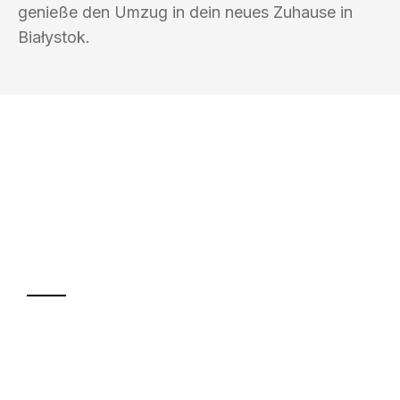
genieße den Umzug in dein neues Zuhause in
Białystok.
UMZUGSKÖNIG EISENBERG KASSEL
Ihr Umzug oder
Transport
Sparen Sie bis zu 100€ bei Anfrage
Abwicklung innerhalb von 24 Stunden
Versichert bis zu 7.500€