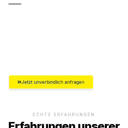
Sparen Sie bis zu 100€ bei Anfrage
Abwicklung innerhalb von 24 Stunden
Versichert bis zu 7.500€
Ggf. komplette Zollabwicklung inklusive
Umfassender Kundensupport aus Kassel
Jetzt unverbindlich anfragen
ECHTE ERFAHRUNGEN
Erfahrungen unserer