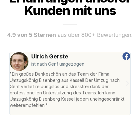
Kunden mit uns
4.9 von 5 Sternen
aus über 800+ Bewertungen.
Ulrich Gerste
ist nach Genf umgezogen
"Ein großes Dankeschön an das Team der Firma
"Die
Umzugskönig Eisenberg aus Kassel! Der Umzug nach
mei
Genf verlief reibungslos und stressfrei dank der
Team
professionellen Unterstützung des Teams. Ich kann
habe
Umzugskönig Eisenberg Kassel jedem uneingeschränkt
an m
weiterempfehlen!"
groß