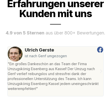
Erfahrungen unserer
Kunden mit uns
4.9 von 5 Sternen
aus über 800+ Bewertungen.
Ulrich Gerste
ist nach Genf umgezogen
"Ein großes Dankeschön an das Team der Firma
"Die
Umzugskönig Eisenberg aus Kassel! Der Umzug nach
mei
Genf verlief reibungslos und stressfrei dank der
Team
professionellen Unterstützung des Teams. Ich kann
habe
Umzugskönig Eisenberg Kassel jedem uneingeschränkt
an m
weiterempfehlen!"
groß