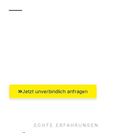
Sparen Sie bis zu 100€ bei Anfrage
Abwicklung innerhalb von 24 Stunden
Versichert bis zu 7.500€
Ggf. komplette Zollabwicklung inklusive
Umfassender Kundensupport aus Kassel
Jetzt unverbindlich anfragen
ECHTE ERFAHRUNGEN