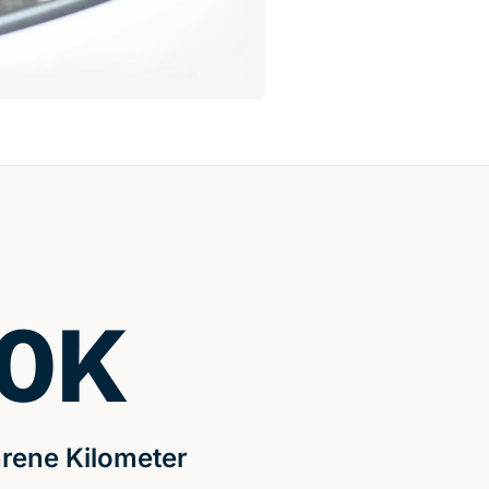
0
K
rene Kilometer