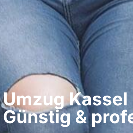
Umzug Kassel​
Günstig & profe