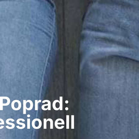
 Poprad:
ssionell​