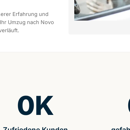
serer Erfahrung und
s Ihr Umzug nach Novo
erläuft.
0
K
Zufriedene Kunden
gefah