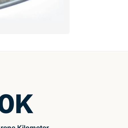
0
K
rene Kilometer