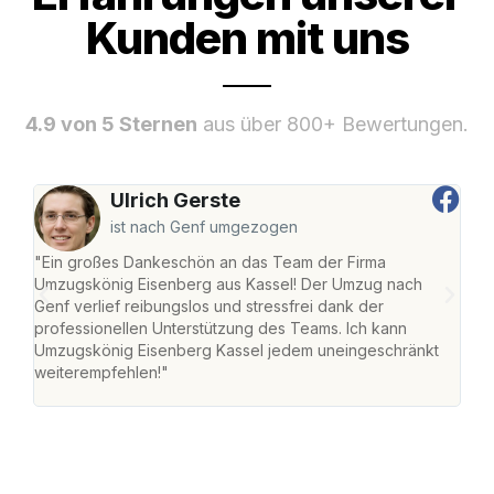
Kunden mit uns
4.9 von 5 Sternen
aus über 800+ Bewertungen.
Ulrich Gerste
ist nach Genf umgezogen
"Ein großes Dankeschön an das Team der Firma
"Die
Umzugskönig Eisenberg aus Kassel! Der Umzug nach
mei
Genf verlief reibungslos und stressfrei dank der
Team
professionellen Unterstützung des Teams. Ich kann
habe
Umzugskönig Eisenberg Kassel jedem uneingeschränkt
an m
weiterempfehlen!"
groß