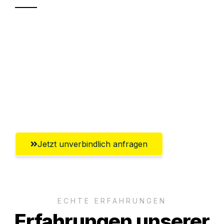
Sparen Sie bis zu 100€ bei Anfrage
Abwicklung innerhalb von 24 Stunden
Versichert bis zu 7.500€
Ggf. komplette Zollabwicklung inklusive
Umfassender Kundensupport aus Kassel
Jetzt unverbindlich anfragen
ECHTE ERFAHRUNGEN
Erfahrungen unserer