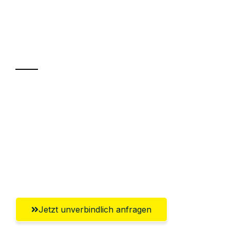
UMZUGSKÖNIG EISENBERG KASSEL
Ihr Umzug oder
Transport
Sparen Sie bis zu 100€ bei Anfrage
Abwicklung innerhalb von 24 Stunden
Versichert bis zu 7.500€
Ggf. komplette Zollabwicklung inklusive
Umfassender Kundensupport aus Kassel
Jetzt unverbindlich anfragen