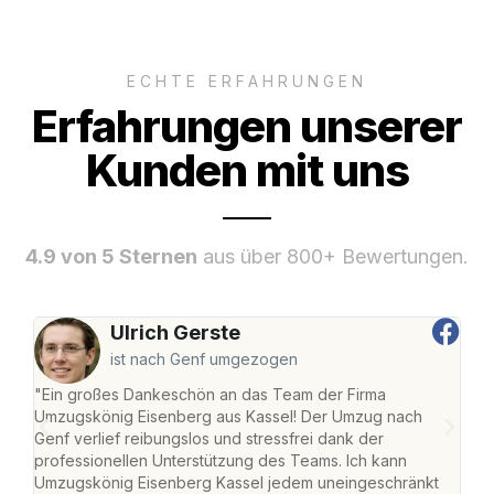
ECHTE ERFAHRUNGEN
Erfahrungen unserer
Kunden mit uns
4.9 von 5 Sternen
aus über 800+ Bewertungen.
Ulrich Gerste
ist nach Genf umgezogen
"Ein großes Dankeschön an das Team der Firma
"Die
Umzugskönig Eisenberg aus Kassel! Der Umzug nach
mei
Genf verlief reibungslos und stressfrei dank der
Team
professionellen Unterstützung des Teams. Ich kann
habe
Umzugskönig Eisenberg Kassel jedem uneingeschränkt
an m