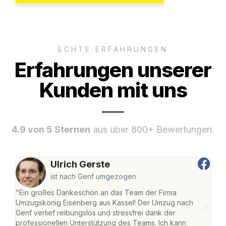
ECHTE ERFAHRUNGEN
Erfahrungen unserer
Kunden mit uns
4.9 von 5 Sternen
aus über 800+ Bewertungen.
Ulrich Gerste
ist nach Genf umgezogen
"Ein großes Dankeschön an das Team der Firma
"Die
Umzugskönig Eisenberg aus Kassel! Der Umzug nach
mei
Genf verlief reibungslos und stressfrei dank der
Team
professionellen Unterstützung des Teams. Ich kann
habe