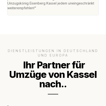
Umzugskönig Eisenberg Kassel jedem uneingeschränkt
an m
weiterempfehlen!"
groß
DIENSTLEISTUNGEN IN DEUTSCHLAND
UND EUROPA
Ihr Partner für
Umzüge von Kassel
nach..