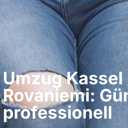
Umzug Kassel​
Rovaniemi: Gün
professionell​