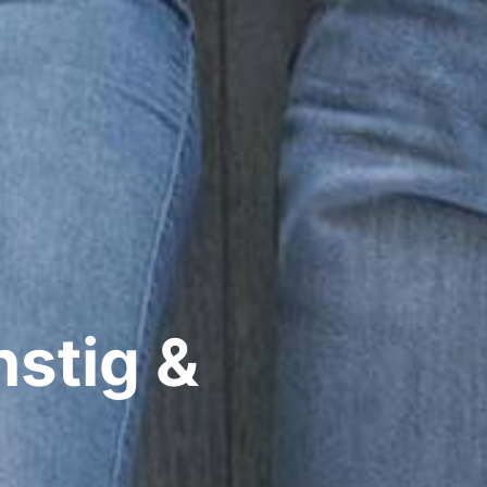
stig &