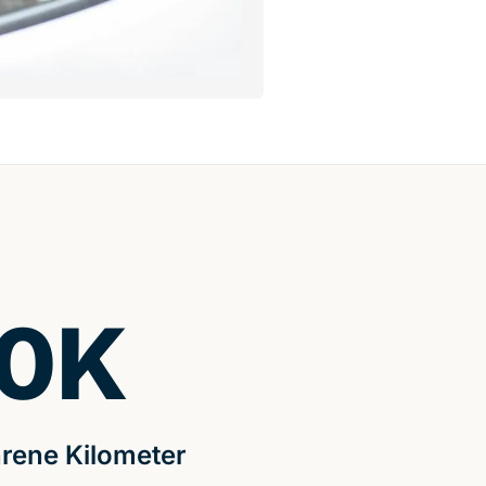
0
K
rene Kilometer