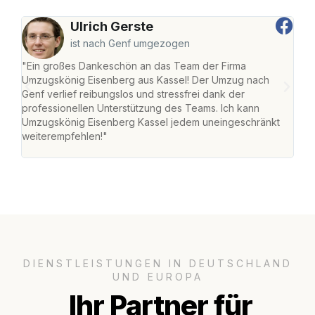
Ulrich Gerste
ist nach Genf umgezogen
"Ein großes Dankeschön an das Team der Firma
"Die
Umzugskönig Eisenberg aus Kassel! Der Umzug nach
mei
Genf verlief reibungslos und stressfrei dank der
Team
professionellen Unterstützung des Teams. Ich kann
habe
Umzugskönig Eisenberg Kassel jedem uneingeschränkt
an m
weiterempfehlen!"
groß
DIENSTLEISTUNGEN IN DEUTSCHLAND
UND EUROPA
Ihr Partner für