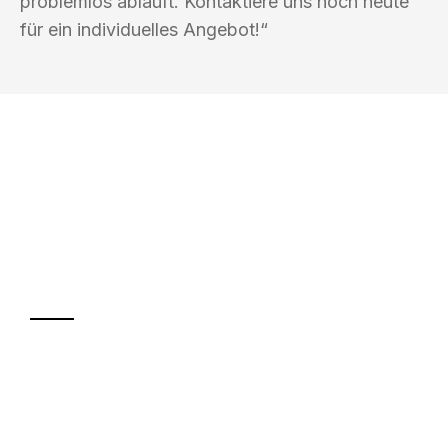
problemlos abläuft. Kontaktiere uns noch heute
für ein individuelles Angebot!“
UMZUGSKÖNIG EISENBERG KASSEL
Ihr Umzug oder
Transport
Sparen Sie bis zu 100€ bei Anfrage
Abwicklung innerhalb von 24 Stunden
Versichert bis zu 7.500€