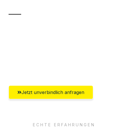
Transport
Sparen Sie bis zu 100€ bei Anfrage
Abwicklung innerhalb von 24 Stunden
Versichert bis zu 7.500€
Ggf. komplette Zollabwicklung inklusive
Umfassender Kundensupport aus Kassel
Jetzt unverbindlich anfragen
ECHTE ERFAHRUNGEN