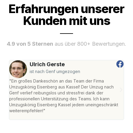
Erfahrungen unserer
Kunden mit uns
4.9 von 5 Sternen
aus über 800+ Bewertungen.
Ulrich Gerste
ist nach Genf umgezogen
"Ein großes Dankeschön an das Team der Firma
"Die
Umzugskönig Eisenberg aus Kassel! Der Umzug nach
mei
Genf verlief reibungslos und stressfrei dank der
Team
professionellen Unterstützung des Teams. Ich kann
habe
Umzugskönig Eisenberg Kassel jedem uneingeschränkt
an m
weiterempfehlen!"
groß