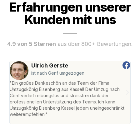
Erfahrungen unserer
Kunden mit uns
4.9 von 5 Sternen
aus über 800+ Bewertungen.
Ulrich Gerste
ist nach Genf umgezogen
"Ein großes Dankeschön an das Team der Firma
"Die
Umzugskönig Eisenberg aus Kassel! Der Umzug nach
mei
Genf verlief reibungslos und stressfrei dank der
Team
professionellen Unterstützung des Teams. Ich kann
habe
Umzugskönig Eisenberg Kassel jedem uneingeschränkt
an m
weiterempfehlen!"
groß