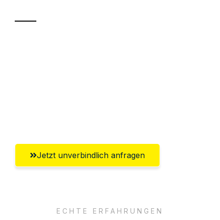
Sparen Sie bis zu 100€ bei Anfrage
Abwicklung innerhalb von 24 Stunden
Versichert bis zu 7.500€
Ggf. komplette Zollabwicklung inklusive
Umfassender Kundensupport aus Kassel
Jetzt unverbindlich anfragen
ECHTE ERFAHRUNGEN