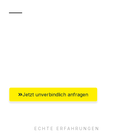
Sparen Sie bis zu 100€ bei Anfrage
Abwicklung innerhalb von 24 Stunden
Versichert bis zu 7.500€
Ggf. komplette Zollabwicklung inklusive
Umfassender Kundensupport aus Kassel
Jetzt unverbindlich anfragen
ECHTE ERFAHRUNGEN