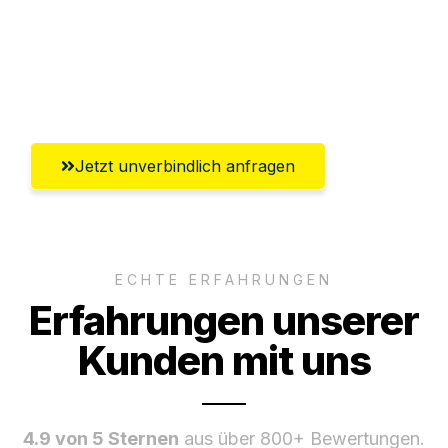
Versichert bis zu 7.500€
Ggf. komplette Zollabwicklung inklusive
Umfassender Kundensupport aus Kassel
Jetzt unverbindlich anfragen
ECHTE ERFAHRUNGEN
Erfahrungen unserer
Kunden mit uns
4.9 von 5 Sternen
aus über 800+ Bewertungen.