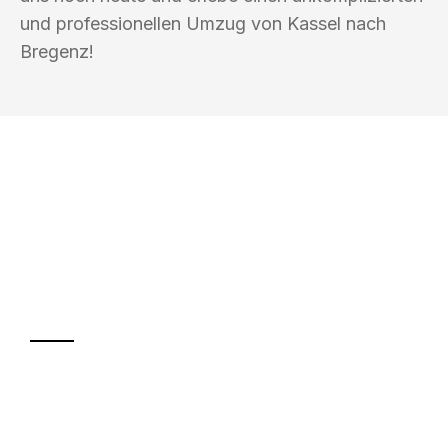
und professionellen Umzug von Kassel nach
Bregenz!
UMZUGSKÖNIG EISENBERG KASSEL
Ihr Umzug oder
Transport
Sparen Sie bis zu 100€ bei Anfrage
Abwicklung innerhalb von 24 Stunden