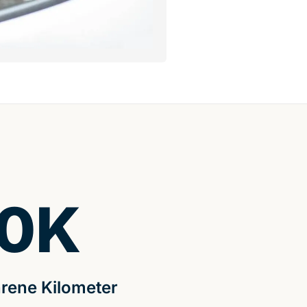
0
K
rene Kilometer