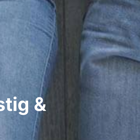
stig &