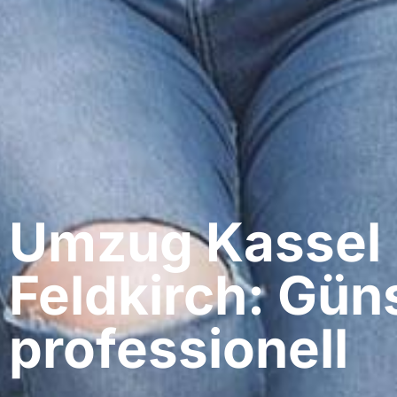
Umzug Kassel​
Feldkirch: Gün
professionell​