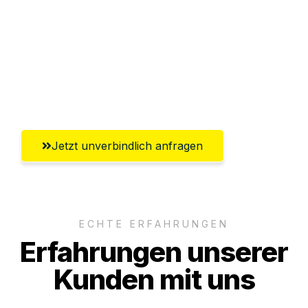
Abwicklung innerhalb von 24 Stunden
Versichert bis zu 7.500€
Ggf. komplette Zollabwicklung inklusive
Umfassender Kundensupport aus Kassel
Jetzt unverbindlich anfragen
ECHTE ERFAHRUNGEN
Erfahrungen unserer
Kunden mit uns