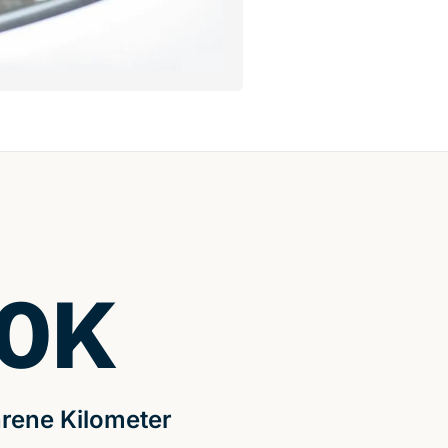
0
K
rene Kilometer