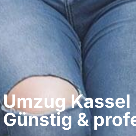
Umzug Kassel​ 
Günstig & profe