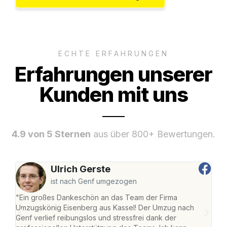
ECHTE ERFAHRUNGEN
Erfahrungen unserer
Kunden mit uns
4.9 von 5 Sternen
aus über 800+ Bewertungen.
Ulrich Gerste
ist nach Genf umgezogen
"Ein großes Dankeschön an das Team der Firma
"Die
Umzugskönig Eisenberg aus Kassel! Der Umzug nach
mei
Genf verlief reibungslos und stressfrei dank der
Team