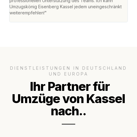
professionellen Unterstützung des Teams. Ich kann
habe
Umzugskönig Eisenberg Kassel jedem uneingeschränkt
an m
weiterempfehlen!"
groß
DIENSTLEISTUNGEN IN DEUTSCHLAND
UND EUROPA
Ihr Partner für
Umzüge von Kassel
nach..