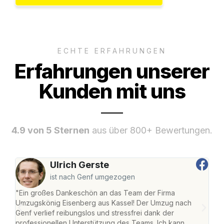
ECHTE ERFAHRUNGEN
Erfahrungen unserer
Kunden mit uns
4.9 von 5 Sternen
aus über 800+ Bewertungen.
Ulrich Gerste
ist nach Genf umgezogen
"Ein großes Dankeschön an das Team der Firma
"Die
Umzugskönig Eisenberg aus Kassel! Der Umzug nach
mei
Genf verlief reibungslos und stressfrei dank der
Team
professionellen Unterstützung des Teams. Ich kann
habe