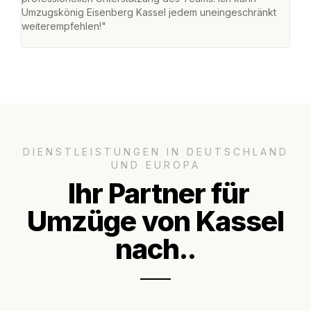
Umzugskönig Eisenberg Kassel jedem uneingeschränkt
an m
weiterempfehlen!"
groß
DIENSTLEISTUNGEN IN DEUTSCHLAND
UND EUROPA
Ihr Partner für
Umzüge von Kassel
nach..