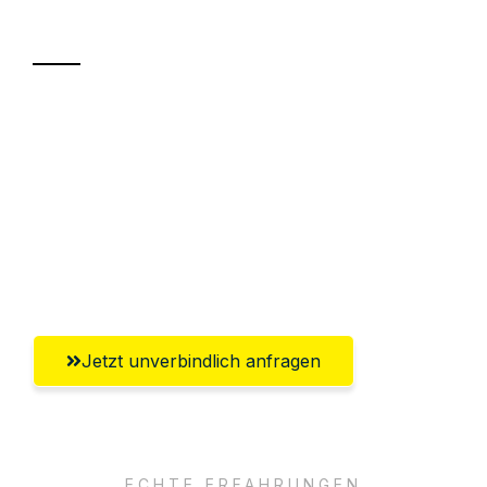
Transport
Sparen Sie bis zu 100€ bei Anfrage
Abwicklung innerhalb von 24 Stunden
Versichert bis zu 7.500€
Ggf. komplette Zollabwicklung inklusive
Umfassender Kundensupport aus Kassel
Jetzt unverbindlich anfragen
ECHTE ERFAHRUNGEN