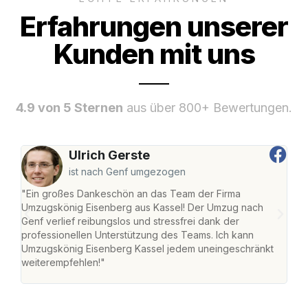
Erfahrungen unserer
Kunden mit uns
4.9 von 5 Sternen
aus über 800+ Bewertungen.
Ulrich Gerste
ist nach Genf umgezogen
"Ein großes Dankeschön an das Team der Firma
"Die
Umzugskönig Eisenberg aus Kassel! Der Umzug nach
mei
Genf verlief reibungslos und stressfrei dank der
Team
professionellen Unterstützung des Teams. Ich kann
habe
Umzugskönig Eisenberg Kassel jedem uneingeschränkt
an m
weiterempfehlen!"
groß