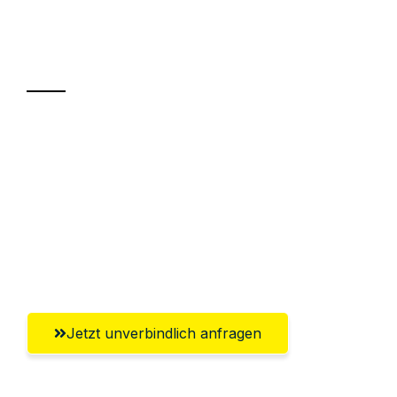
Ihr Umzug oder
Transport
Sparen Sie bis zu 100€ bei Anfrage
Abwicklung innerhalb von 24 Stunden
Versichert bis zu 7.500€
Ggf. komplette Zollabwicklung inklusive
Umfassender Kundensupport aus Kassel
Jetzt unverbindlich anfragen