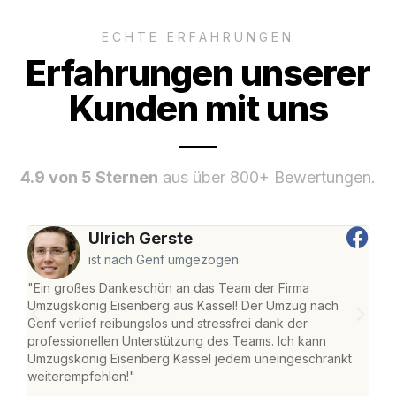
ECHTE ERFAHRUNGEN
Erfahrungen unserer
Kunden mit uns
4.9 von 5 Sternen
aus über 800+ Bewertungen.
Ulrich Gerste
ist nach Genf umgezogen
"Ein großes Dankeschön an das Team der Firma
"Die
Umzugskönig Eisenberg aus Kassel! Der Umzug nach
mei
Genf verlief reibungslos und stressfrei dank der
Team
professionellen Unterstützung des Teams. Ich kann
habe
Umzugskönig Eisenberg Kassel jedem uneingeschränkt
an m
weiterempfehlen!"
groß