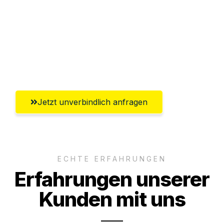
Abwicklung innerhalb von 24 Stunden
Versichert bis zu 7.500€
Ggf. komplette Zollabwicklung inklusive
Umfassender Kundensupport aus Kassel
Jetzt unverbindlich anfragen
ECHTE ERFAHRUNGEN
Erfahrungen unserer
Kunden mit uns