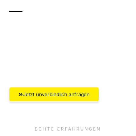
Sparen Sie bis zu 100€ bei Anfrage
Abwicklung innerhalb von 24 Stunden
Versichert bis zu 7.500€
Ggf. komplette Zollabwicklung inklusive
Umfassender Kundensupport aus Kassel
Jetzt unverbindlich anfragen
ECHTE ERFAHRUNGEN