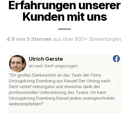
Erfahrungen unserer
Kunden mit uns
4.9 von 5 Sternen
aus über 800+ Bewertungen.
Ulrich Gerste
ist nach Genf umgezogen
"Ein großes Dankeschön an das Team der Firma
"Die
Umzugskönig Eisenberg aus Kassel! Der Umzug nach
mei
Genf verlief reibungslos und stressfrei dank der
Team
professionellen Unterstützung des Teams. Ich kann
habe
Umzugskönig Eisenberg Kassel jedem uneingeschränkt
an m
weiterempfehlen!"
groß