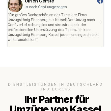
Ulrich Gerste
ist nach Genf umgezogen
"Ein großes Dankeschön an das Team der Firma
"Die
Umzugskönig Eisenberg aus Kassel! Der Umzug nach
mei
Genf verlief reibungslos und stressfrei dank der
Team
professionellen Unterstützung des Teams. Ich kann
habe
Umzugskönig Eisenberg Kassel jedem uneingeschränkt
an m
weiterempfehlen!"
groß
DIENSTLEISTUNGEN IN DEUTSCHLAND
UND EUROPA
Ihr Partner für
Umzüge von Kassel