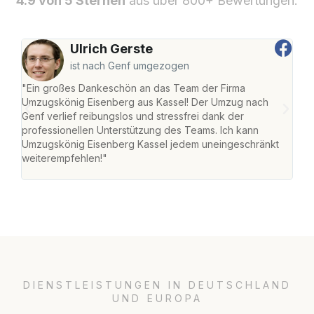
4.9 von 5 Sternen
aus über 800+ Bewertungen.
Ulrich Gerste
ist nach Genf umgezogen
"Ein großes Dankeschön an das Team der Firma
"Die
Umzugskönig Eisenberg aus Kassel! Der Umzug nach
mei
Genf verlief reibungslos und stressfrei dank der
Team
professionellen Unterstützung des Teams. Ich kann
habe
Umzugskönig Eisenberg Kassel jedem uneingeschränkt
an m
weiterempfehlen!"
groß
DIENSTLEISTUNGEN IN DEUTSCHLAND
UND EUROPA