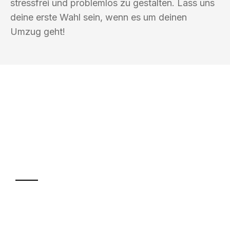
stressfrei und problemlos zu gestalten. Lass uns
deine erste Wahl sein, wenn es um deinen
Umzug geht!
UMZUGSKÖNIG EISENBERG KASSEL
Ihr Umzug oder
Transport
Sparen Sie bis zu 100€ bei Anfrage
Abwicklung innerhalb von 24 Stunden