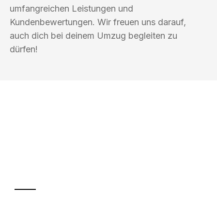
umfangreichen Leistungen und
Kundenbewertungen. Wir freuen uns darauf,
auch dich bei deinem Umzug begleiten zu
dürfen!
UMZUGSKÖNIG EISENBERG KASSEL
Ihr Umzug oder
Transport
Sparen Sie bis zu 100€ bei Anfrage