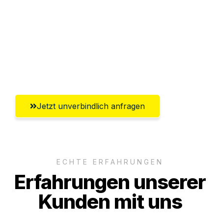
Abwicklung innerhalb von 24 Stunden
Versichert bis zu 7.500€
Ggf. komplette Zollabwicklung inklusive
Umfassender Kundensupport aus Kassel
Jetzt unverbindlich anfragen
ECHTE ERFAHRUNGEN
Erfahrungen unserer
Kunden mit uns