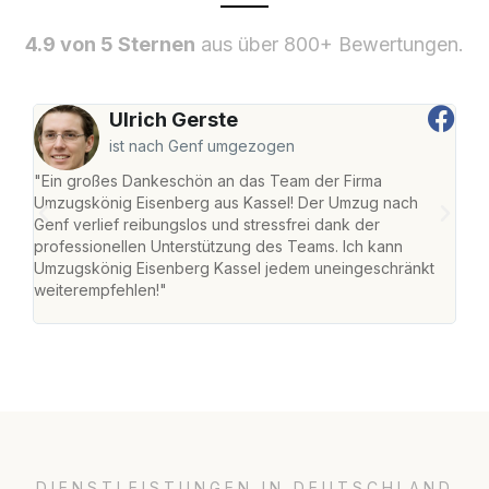
4.9 von 5 Sternen
aus über 800+ Bewertungen.
Ulrich Gerste
ist nach Genf umgezogen
"Ein großes Dankeschön an das Team der Firma
"Die
Umzugskönig Eisenberg aus Kassel! Der Umzug nach
mei
Genf verlief reibungslos und stressfrei dank der
Team
professionellen Unterstützung des Teams. Ich kann
habe
Umzugskönig Eisenberg Kassel jedem uneingeschränkt
an m
weiterempfehlen!"
groß
DIENSTLEISTUNGEN IN DEUTSCHLAND