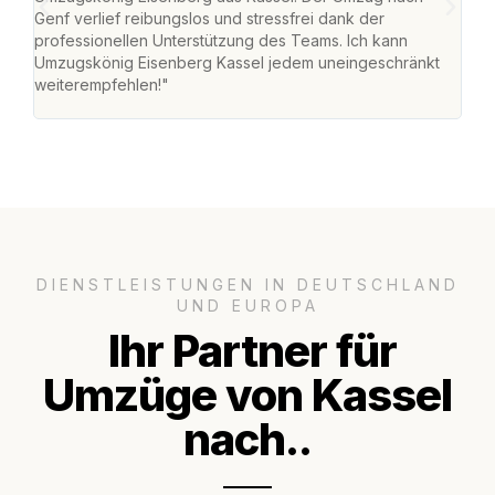
Genf verlief reibungslos und stressfrei dank der
Team
professionellen Unterstützung des Teams. Ich kann
habe
Umzugskönig Eisenberg Kassel jedem uneingeschränkt
an m
weiterempfehlen!"
groß
DIENSTLEISTUNGEN IN DEUTSCHLAND
UND EUROPA
Ihr Partner für
Umzüge von Kassel
nach..