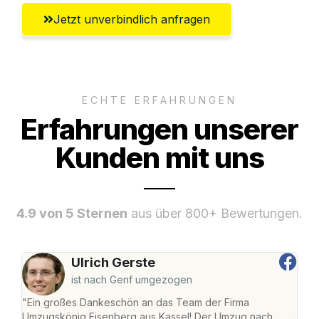
Jetzt unverbindlich anfragen
ECHTE ERFAHRUNGEN
Erfahrungen unserer
Kunden mit uns
4.9 von 5 Sternen
aus über 800+ Bewertungen.
Ulrich Gerste
ist nach Genf umgezogen
"Ein großes Dankeschön an das Team der Firma
"Die
Umzugskönig Eisenberg aus Kassel! Der Umzug nach
mei