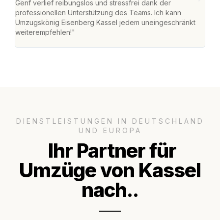
Genf verlief reibungslos und stressfrei dank der
Team
professionellen Unterstützung des Teams. Ich kann
habe
Umzugskönig Eisenberg Kassel jedem uneingeschränkt
an m
weiterempfehlen!"
groß
DIENSTLEISTUNGEN IN DEUTSCHLAND
UND EUROPA
Ihr Partner für
Umzüge von Kassel
nach..