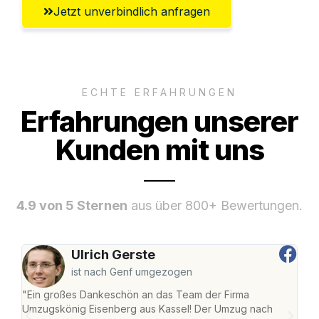
Jetzt unverbindlich anfragen
ECHTE ERFAHRUNGEN
Erfahrungen unserer
Kunden mit uns
4.9 von 5 Sternen
aus über 800+ Bewertungen.
Ulrich Gerste
ist nach Genf umgezogen
"Ein großes Dankeschön an das Team der Firma
"Die
Umzugskönig Eisenberg aus Kassel! Der Umzug nach
mei