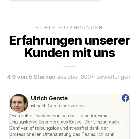
ECHTE ERFAHRUNGEN
Erfahrungen unserer
Kunden mit uns
4.9 von 5 Sternen
aus über 800+ Bewertungen.
Ulrich Gerste
ist nach Genf umgezogen
"Ein großes Dankeschön an das Team der Firma
"Die
Umzugskönig Eisenberg aus Kassel! Der Umzug nach
mei
Genf verlief reibungslos und stressfrei dank der
Team
professionellen Unterstützung des Teams. Ich kann
habe