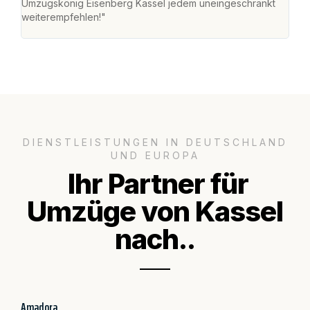
Umzugskönig Eisenberg Kassel jedem uneingeschränkt
an m
weiterempfehlen!"
groß
DIENSTLEISTUNGEN IN DEUTSCHLAND
UND EUROPA
Ihr Partner für
Umzüge von Kassel
nach..
Amadora