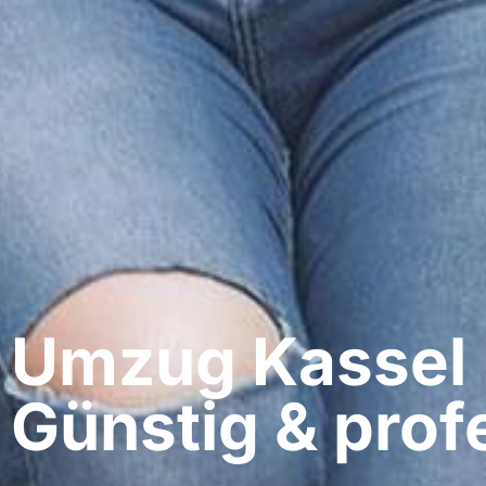
Umzug Kassel​
Günstig & profe