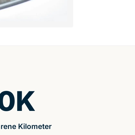
0
K
rene Kilometer