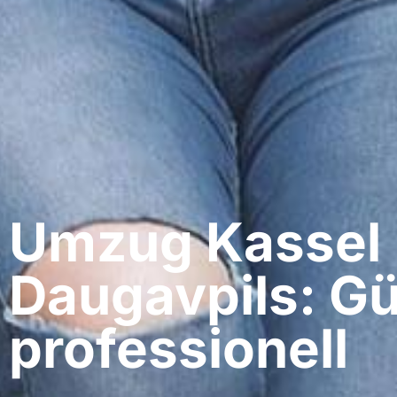
Umzug Kassel​
Daugavpils: Gü
professionell​