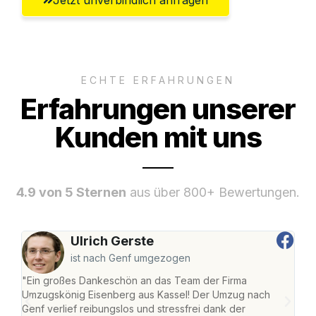
ECHTE ERFAHRUNGEN
Erfahrungen unserer
Kunden mit uns
4.9 von 5 Sternen
aus über 800+ Bewertungen.
Ulrich Gerste
ist nach Genf umgezogen
"Ein großes Dankeschön an das Team der Firma
"Die
Umzugskönig Eisenberg aus Kassel! Der Umzug nach
mei
Genf verlief reibungslos und stressfrei dank der
Team