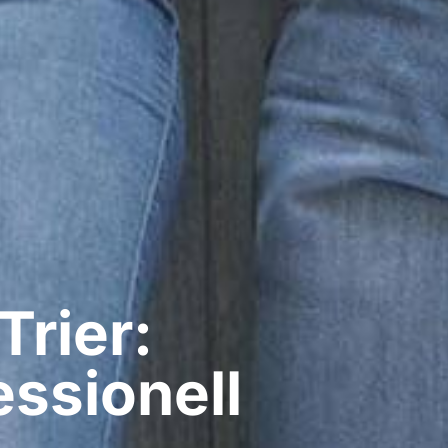
Trier:
ssionell​