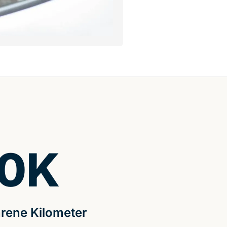
0
K
rene Kilometer