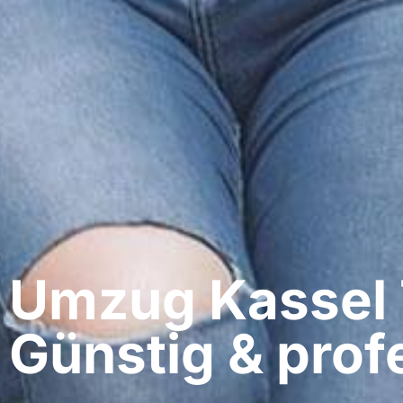
Umzug Kassel​ 
Günstig & profe