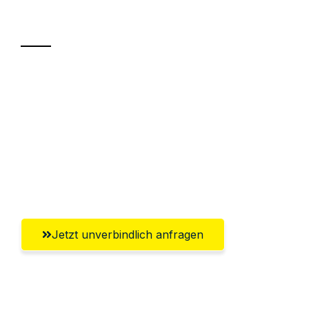
Transport
Sparen Sie bis zu 100€ bei Anfrage
Abwicklung innerhalb von 24 Stunden
Versichert bis zu 7.500€
Ggf. komplette Zollabwicklung inklusive
Umfassender Kundensupport aus Kassel
Jetzt unverbindlich anfragen