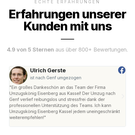
ECHTE ERFAHRUNGEN
Erfahrungen unserer
Kunden mit uns
4.9 von 5 Sternen
aus über 800+ Bewertungen.
Ulrich Gerste
ist nach Genf umgezogen
"Ein großes Dankeschön an das Team der Firma
"Die
Umzugskönig Eisenberg aus Kassel! Der Umzug nach
mei
Genf verlief reibungslos und stressfrei dank der
Team
professionellen Unterstützung des Teams. Ich kann
habe
Umzugskönig Eisenberg Kassel jedem uneingeschränkt
an m
weiterempfehlen!"
groß