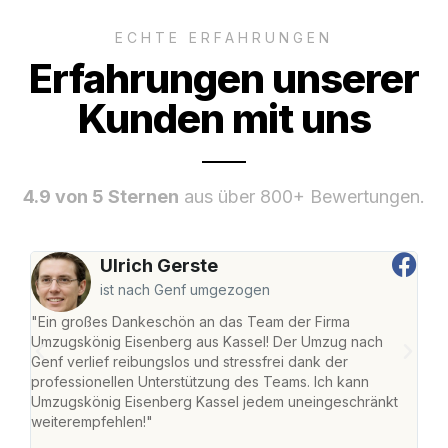
ECHTE ERFAHRUNGEN
Erfahrungen unserer
Kunden mit uns
4.9 von 5 Sternen
aus über 800+ Bewertungen.
Ulrich Gerste
ist nach Genf umgezogen
"Ein großes Dankeschön an das Team der Firma
"Die
Umzugskönig Eisenberg aus Kassel! Der Umzug nach
mei
Genf verlief reibungslos und stressfrei dank der
Team
professionellen Unterstützung des Teams. Ich kann
habe
Umzugskönig Eisenberg Kassel jedem uneingeschränkt
an m
weiterempfehlen!"
groß