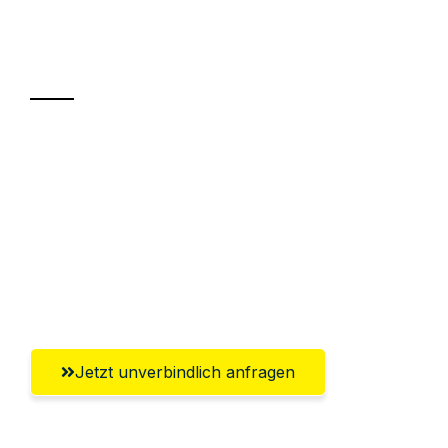
Ihr Umzug oder
Transport
Sparen Sie bis zu 100€ bei Anfrage
Abwicklung innerhalb von 24 Stunden
Versichert bis zu 7.500€
Ggf. komplette Zollabwicklung inklusive
Umfassender Kundensupport aus Kassel
Jetzt unverbindlich anfragen