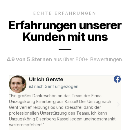
ECHTE ERFAHRUNGEN
Erfahrungen unserer
Kunden mit uns
4.9 von 5 Sternen
aus über 800+ Bewertungen.
Ulrich Gerste
ist nach Genf umgezogen
"Ein großes Dankeschön an das Team der Firma
"Die
Umzugskönig Eisenberg aus Kassel! Der Umzug nach
mei
Genf verlief reibungslos und stressfrei dank der
Team
professionellen Unterstützung des Teams. Ich kann
habe
Umzugskönig Eisenberg Kassel jedem uneingeschränkt
an m
weiterempfehlen!"
groß