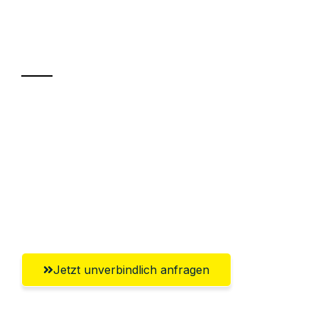
Ihr Umzug oder
Transport
Sparen Sie bis zu 100€ bei Anfrage
Abwicklung innerhalb von 24 Stunden
Versichert bis zu 7.500€
Ggf. komplette Zollabwicklung inklusive
Umfassender Kundensupport aus Kassel
Jetzt unverbindlich anfragen