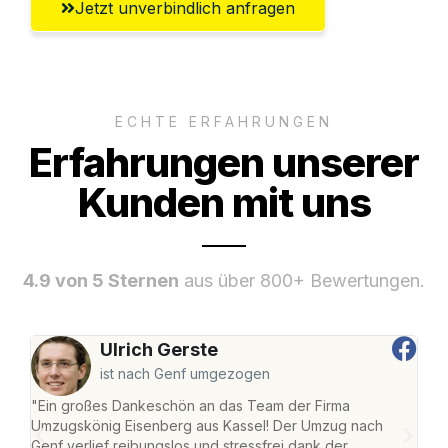
Jetzt unverbindlich anfragen
ECHTE ERFAHRUNGEN
Erfahrungen unserer
Kunden mit uns
4.9 von 5 Sternen
aus über 800+ Bewertungen.
Ulrich Gerste
ist nach Genf umgezogen
"Ein großes Dankeschön an das Team der Firma
"Die
Umzugskönig Eisenberg aus Kassel! Der Umzug nach
mei
Genf verlief reibungslos und stressfrei dank der
Team