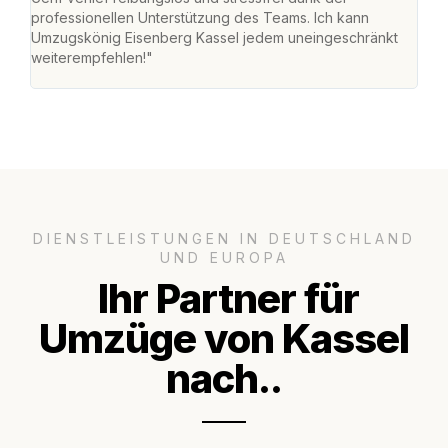
professionellen Unterstützung des Teams. Ich kann
habe
Umzugskönig Eisenberg Kassel jedem uneingeschränkt
an m
weiterempfehlen!"
groß
DIENSTLEISTUNGEN IN DEUTSCHLAND
UND EUROPA
Ihr Partner für
Umzüge von Kassel
nach..