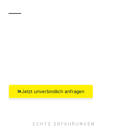
Transport
Sparen Sie bis zu 100€ bei Anfrage
Abwicklung innerhalb von 24 Stunden
Versichert bis zu 7.500€
Ggf. komplette Zollabwicklung inklusive
Umfassender Kundensupport aus Kassel
Jetzt unverbindlich anfragen
ECHTE ERFAHRUNGEN