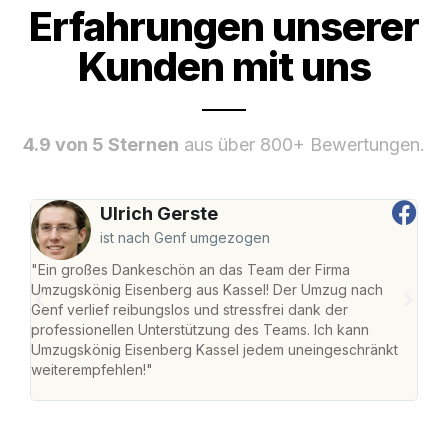
Erfahrungen unserer
Kunden mit uns
4.9 von 5 Sternen
aus über 800+ Bewertungen.
Ulrich Gerste
ist nach Genf umgezogen
"Ein großes Dankeschön an das Team der Firma
"Die
Umzugskönig Eisenberg aus Kassel! Der Umzug nach
mei
Genf verlief reibungslos und stressfrei dank der
Team
professionellen Unterstützung des Teams. Ich kann
habe
Umzugskönig Eisenberg Kassel jedem uneingeschränkt
an m
weiterempfehlen!"
groß