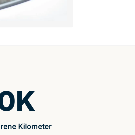
0
K
rene Kilometer