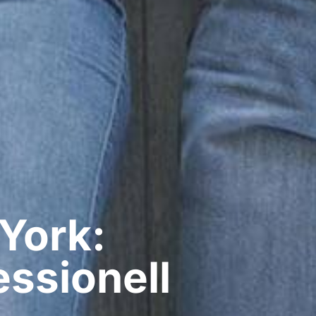
York:
ssionell​