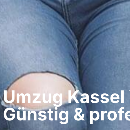
Umzug Kassel​ 
Günstig & profe