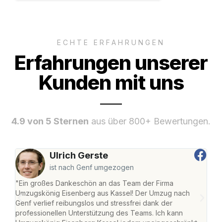
ECHTE ERFAHRUNGEN
Erfahrungen unserer
Kunden mit uns
4.9 von 5 Sternen
aus über 800+ Bewertungen.
Ulrich Gerste
ist nach Genf umgezogen
"Ein großes Dankeschön an das Team der Firma
"Die
Umzugskönig Eisenberg aus Kassel! Der Umzug nach
mei
Genf verlief reibungslos und stressfrei dank der
Team
professionellen Unterstützung des Teams. Ich kann
habe