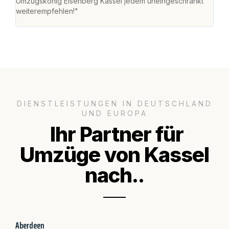
Umzugskönig Eisenberg Kassel jedem uneingeschränkt
an m
weiterempfehlen!"
groß
DIENSTLEISTUNGEN IN DEUTSCHLAND
UND EUROPA
Ihr Partner für
Umzüge von Kassel
nach..
Aberdeen