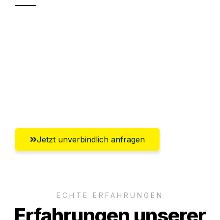
Sparen Sie bis zu 100€ bei Anfrage
Abwicklung innerhalb von 24 Stunden
Versichert bis zu 7.500€
Ggf. komplette Zollabwicklung inklusive
Umfassender Kundensupport aus Kassel
Jetzt unverbindlich anfragen
ECHTE ERFAHRUNGEN
Erfahrungen unserer