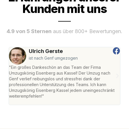
Kunden mit uns
4.9 von 5 Sternen
aus über 800+ Bewertungen.
Ulrich Gerste
ist nach Genf umgezogen
"Ein großes Dankeschön an das Team der Firma
"Die
Umzugskönig Eisenberg aus Kassel! Der Umzug nach
mei
Genf verlief reibungslos und stressfrei dank der
Team
professionellen Unterstützung des Teams. Ich kann
habe
Umzugskönig Eisenberg Kassel jedem uneingeschränkt
an m
weiterempfehlen!"
groß