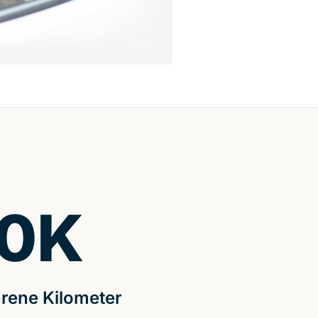
0
K
rene Kilometer