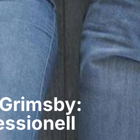
 Grimsby:
ssionell​