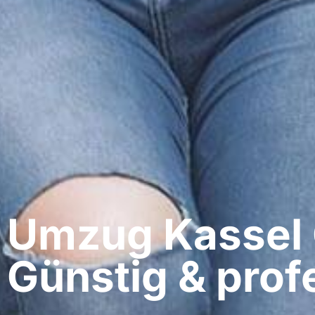
Umzug Kassel​
Günstig & profe