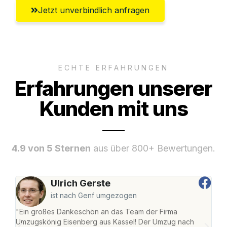
Jetzt unverbindlich anfragen
ECHTE ERFAHRUNGEN
Erfahrungen unserer
Kunden mit uns
4.9 von 5 Sternen
aus über 800+ Bewertungen.
Ulrich Gerste
ist nach Genf umgezogen
"Ein großes Dankeschön an das Team der Firma
"Die
Umzugskönig Eisenberg aus Kassel! Der Umzug nach
mei