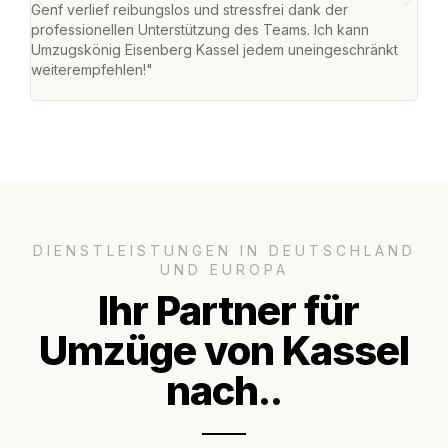
Genf verlief reibungslos und stressfrei dank der
Team
professionellen Unterstützung des Teams. Ich kann
habe
Umzugskönig Eisenberg Kassel jedem uneingeschränkt
an m
weiterempfehlen!"
groß
DIENSTLEISTUNGEN IN DEUTSCHLAND
UND EUROPA
Ihr Partner für
Umzüge von Kassel
nach..