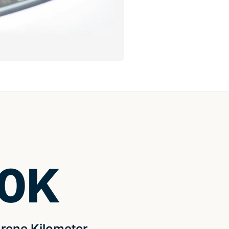
0
K
rene Kilometer