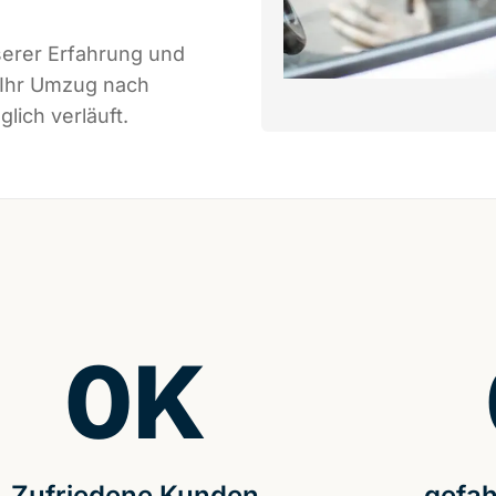
serer Erfahrung und
 Ihr Umzug nach
lich verläuft.
0
K
Zufriedene Kunden
gefah