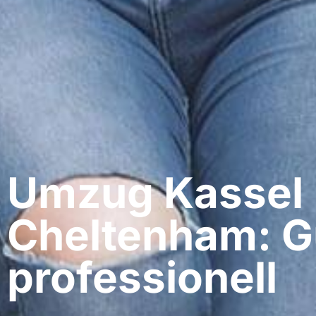
Umzug Kassel​
Cheltenham: G
professionell​