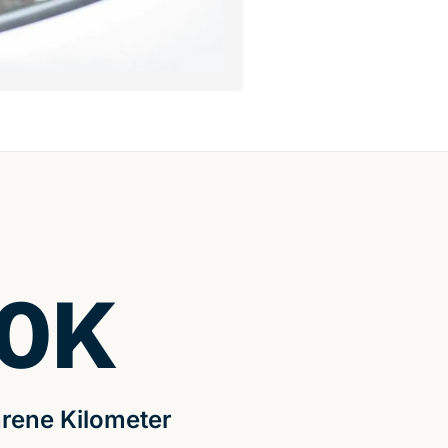
0
K
rene Kilometer