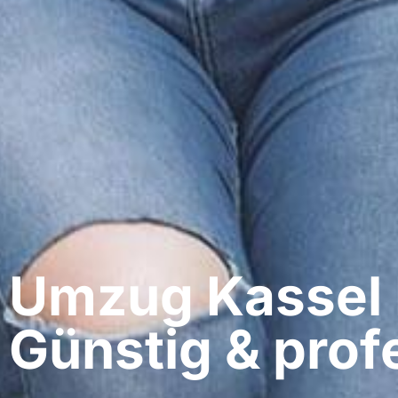
Umzug Kassel​ 
Günstig & profe