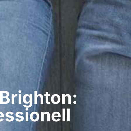
Brighton:
ssionell​